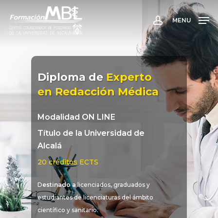
Skip
to
MENU
account
main
content
Diploma de
Experto
en Redacción Médica
Modalidad ON LINE
Título de la Universidad de
Alcalá
20 créditos ECTS
D
estinado a
licenciados, graduados y
estudiantes de licenciaturas del ámbito
científico y sanitario.