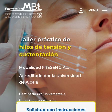
Skip
to
MENU
account
main
content
Taller práctico de
hilos de tensión y
sustentación
Modalidad
PRESENCIAL.
Acreditado por la Universidad
de Alcalá
Destinado exclusivamente
a
Licenciados en Medicina.
Solicitud con instrucciones