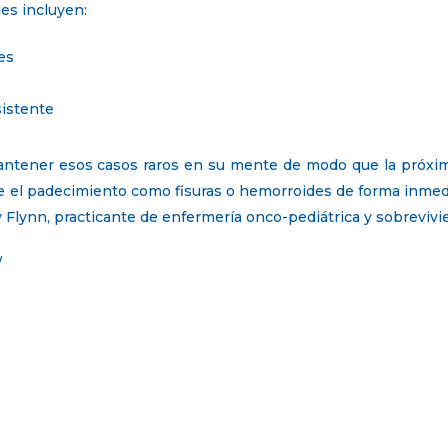
es incluyen:
es
sistente
ntener esos casos raros en su mente de modo que la próxi
te el padecimiento como fisuras o hemorroides de forma inmedia
lynn, practicante de enfermería onco-pediátrica y sobrevivie
/