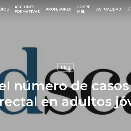
ACCIONES
SOBRE
DIOS
PROFESORES
ACTUALIDAD
FORMATIVAS
MBL
blog
l número de casos
rectal en adultos j