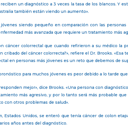
 reciben un diagnóstico a 3 veces la tasa de los blancos. Y 
stralia también están viendo un aumento».
 jóvenes siendo pequeño en comparación con las personas 
nfermedad más avanzada que requiere un tratamiento más ag
 cáncer colorrectal que cuando refirieron a su médico la pr
 cribado del cáncer colorrectal'», refiere el Dr. Brooks. «Esa
rectal en personas más jóvenes es un reto que debemos de sup
 pronóstico para muchos jóvenes es peor debido a lo tarde que 
responden mejor», dice Brooks. «Una persona con diagnóstico d
tamiento más agresivo, y por lo tanto será más probable que
to con otros problemas de salud».
 Estados Unidos, se enteró que tenía cáncer de colon etapa
rios años antes del diagnóstico.