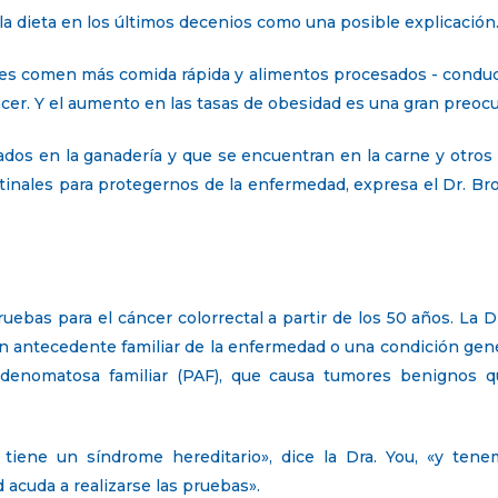
la dieta en los últimos decenios como una posible explicación
es comen más comida rápida y alimentos procesados ​​- condu
áncer. Y el aumento en las tasas de obesidad es una gran preoc
zados en la ganadería y que se encuentran en la carne y otros
stinales para protegernos de la enfermedad, expresa el Dr. B
uebas para el cáncer colorrectal a partir de los 50 años. La
 un antecedente familiar de la enfermedad o una condición ge
 adenomatosa familiar (PAF), que causa tumores benignos
e tiene un síndrome hereditario», dice la Dra. You, «y te
 acuda a realizarse las pruebas».