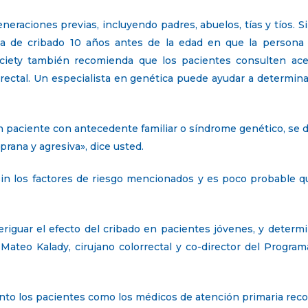
eneraciones previas, incluyendo padres, abuelos, tías y tíos. S
eba de cribado 10 años antes de la edad en que la persona
iety también recomienda que los pacientes consulten acerc
rrectal. Un especialista en genética puede ayudar a determina
n paciente con antecedente familiar o síndrome genético, se 
rana y agresiva», dice usted.
in los factores de riesgo mencionados y es poco probable qu
eriguar el efecto del cribado en pacientes jóvenes, y determi
. Mateo Kalady, cirujano colorrectal y co-director del Program
to los pacientes como los médicos de atención primaria rec