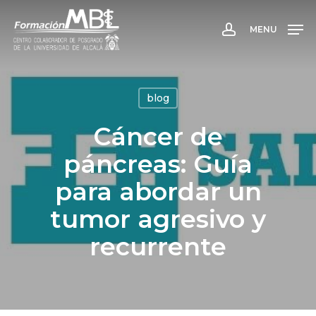
Skip
to
MENU
account
main
content
blog
Cáncer de
páncreas: Guía
para abordar un
tumor agresivo y
recurrente