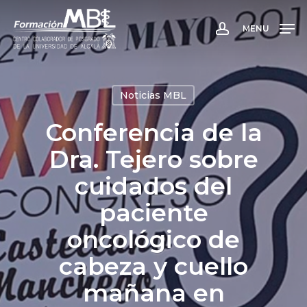
Skip
to
MENU
account
main
content
Noticias MBL
Conferencia de la
Dra. Tejero sobre
cuidados del
paciente
oncológico de
cabeza y cuello
mañana en