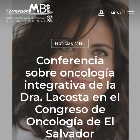
Skip
to
MENU
account
main
content
Noticias MBL
Conferencia
sobre oncología
integrativa de la
Dra. Lacosta en el
Congreso de
Oncología de El
Salvador