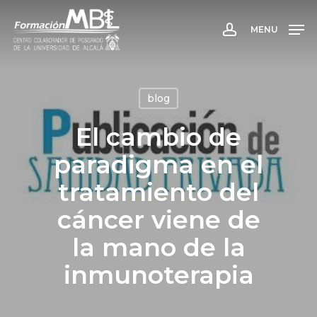
Skip
to
MENU
account
main
content
blog
El cambio de
paradigma en el
tratamiento del
cáncer viene de
la mano de la
inmunoterapia