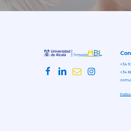
Con
+34 9
+34 6
comu
Políti