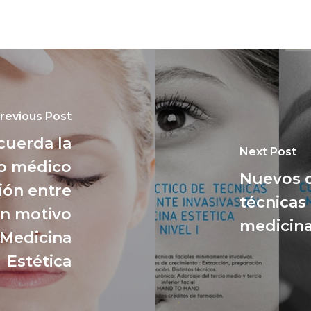
revious Post
cuerda la
Next Post
co médico
Nuevos c
ión entre
técnicas
on motivo
medicina
a Medicina
Estética