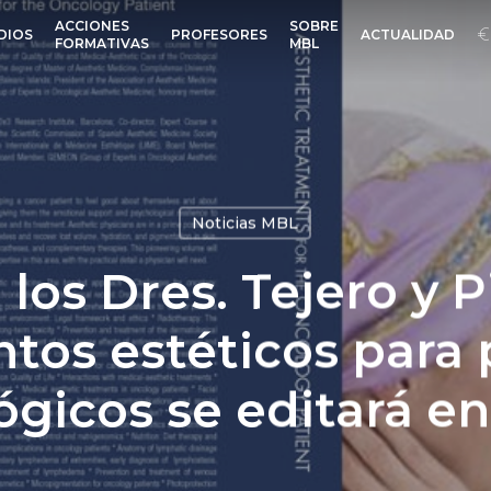
ACCIONES
SOBRE
DIOS
PROFESORES
ACTUALIDAD
FORMATIVAS
MBL
Noticias MBL
e los Dres. Tejero y 
ntos estéticos para 
ógicos se editará en