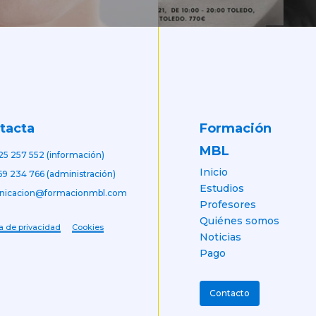
Formación
tacta
MBL
25 257 552 (información)
Inicio
69 234 766 (administración)
Estudios
nicacion@formacionmbl.com
Profesores
Quiénes somos
ca de privacidad
Cookies
Noticias
Pago
Contacto