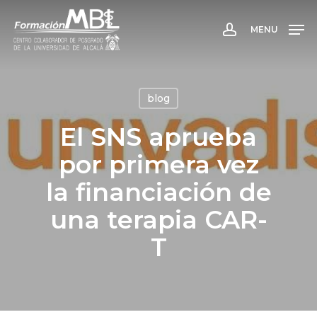
Skip
to
MENU
account
main
content
blog
El SNS aprueba
por primera vez
la financiación de
una terapia CAR-
T