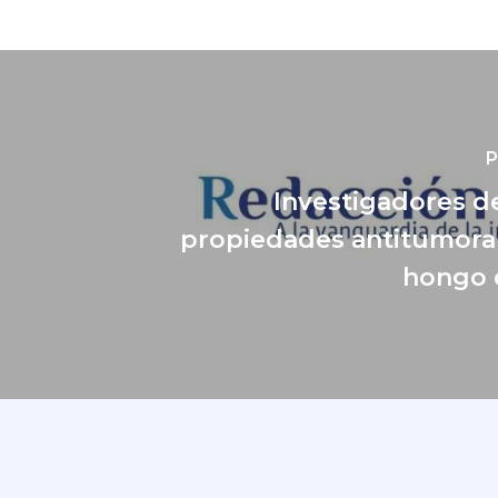
P
Investigadores 
propiedades antitumora
hongo 