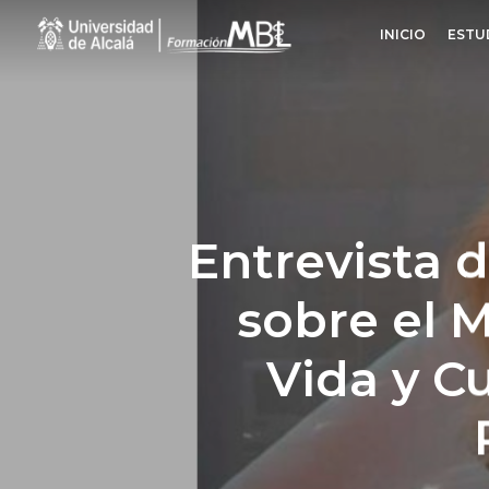
Skip
INICIO
ESTU
to
main
content
Entrevista d
sobre el 
Vida y C