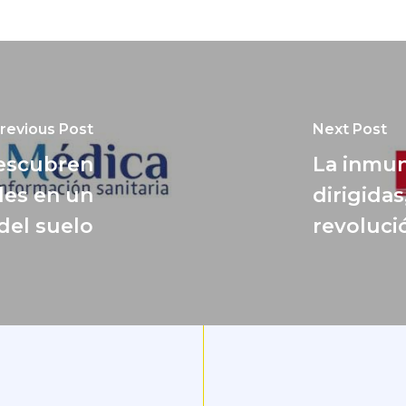
revious Post
Next Post
descubren
La inmun
les en un
dirigidas
del suelo
revoluci