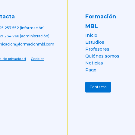
Formación
tacta
MBL
25 257 552 (información)
Inicio
69 234 766 (administración)
Estudios
nicacion@formacionmbl.com
Profesores
Quiénes somos
ca de privacidad
Cookies
Noticias
Pago
Contacto