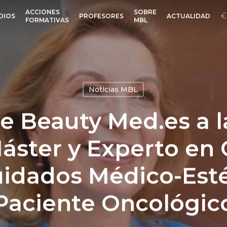
ACCIONES
SOBRE
DIOS
PROFESORES
ACTUALIDAD
FORMATIVAS
MBL
Noticias MBL
e Beauty Med.es a l
Máster y Experto en 
uidados Médico-Esté
Paciente Oncológic