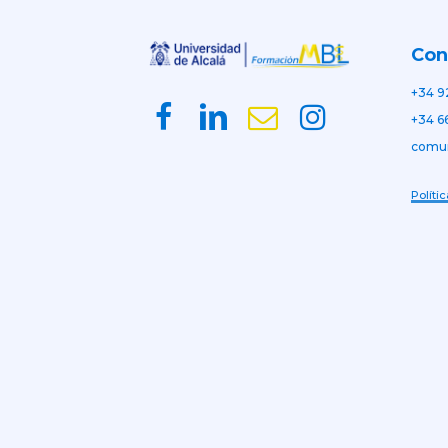
Con
+34 9
+34 6
comu
Políti