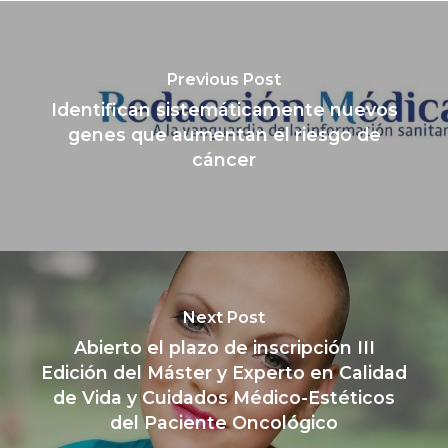
Previous Post
Identifican sistemáticamente nuevos
genes que aumentan el riesgo de
cáncer
Next Post
Abierto el plazo de inscripción III
Edición del Máster y Experto en Calidad
de Vida y Cuidados Médico-Estéticos
del Paciente Oncológico