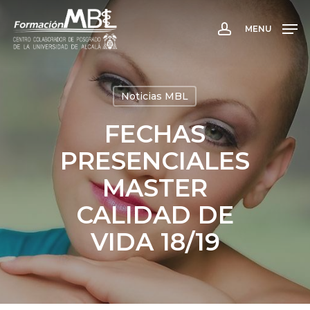
Skip
to
MENU
account
main
content
Noticias MBL
FECHAS
PRESENCIALES
MASTER
CALIDAD DE
VIDA 18/19