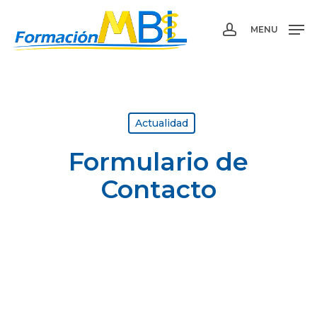
Skip
to
MENU
account
main
content
Actualidad
Formulario de
Contacto