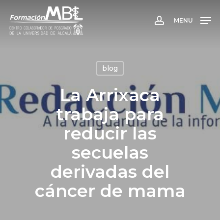
Skip
to
MENU
account
main
content
blog
La Arrixaca
trabaja para
reducir las
secuelas
derivadas del
cáncer de mama