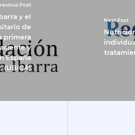
revious Post
arra y el
Next Post
itario de
Nutrición
a primera
individu
aciente y
tratamie
en España
(UBICA)