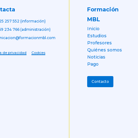
Formación
tacta
MBL
25 257 552 (información)
Inicio
69 234 766 (administración)
Estudios
nicacion@formacionmbl.com
Profesores
Quiénes somos
ca de privacidad
Cookies
Noticias
Pago
Contacto