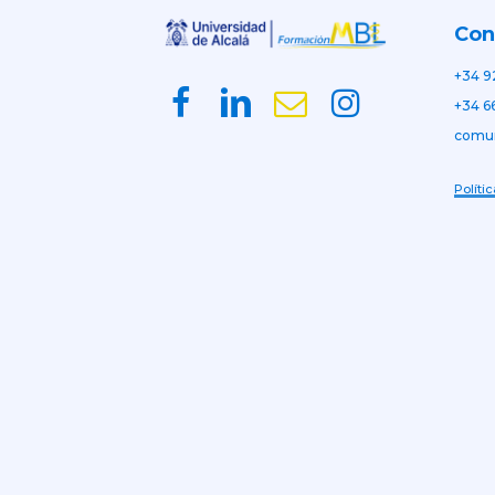
Con
+34 9
+34 6
comu
Políti