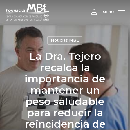
Skip
to
MENU
account
main
content
Noticias MBL
La Dra. Tejero
recalca la
importancia de
mantener un
peso saludable
para reducir la
reincidencia de