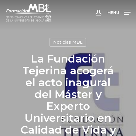
Skip
to
MENU
account
main
content
Noticias MBL
La Fundación
Tejerina acogerá
el acto inagural
del Máster y
Experto
Universitario en
Calidad de Vida y