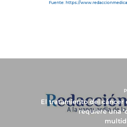
Fuente: https://www.redaccionmedic
P
El tratamiento del cánce
requiere una ‘
multid