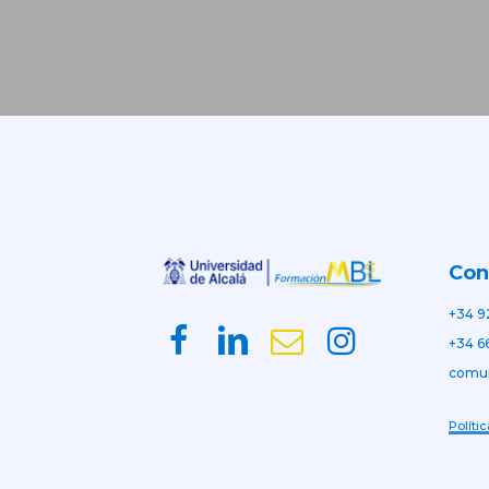
Con
+34 9
+34 6
comu
Políti