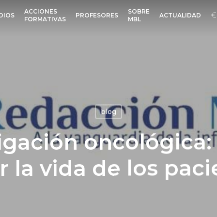
ACCIONES
SOBRE
DIOS
PROFESORES
ACTUALIDAD
FORMATIVAS
MBL
blog
igación oncológica: 
r la vida de los pac