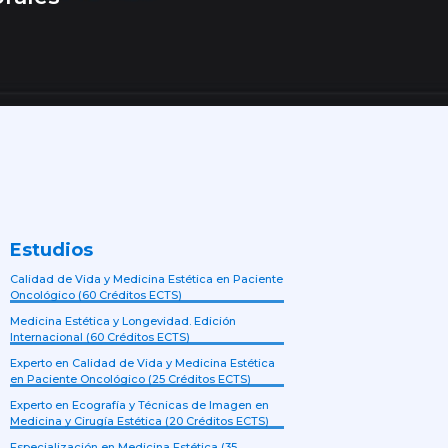
Estudios
Calidad de Vida y Medicina Estética en Paciente
Oncológico (60 Créditos ECTS)
Medicina Estética y Longevidad. Edición
Internacional (60 Créditos ECTS)
Experto en Calidad de Vida y Medicina Estética
en Paciente Oncológico (25 Créditos ECTS)
Experto en Ecografía y Técnicas de Imagen en
Medicina y Cirugía Estética (20 Créditos ECTS)
Especialización en Medicina Estética (35