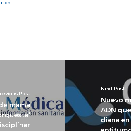
a.com
Next Post
revious Post
Nuevo me
r de mama
ADN que 
orquesta’
diana en
isciplinar
antitumo