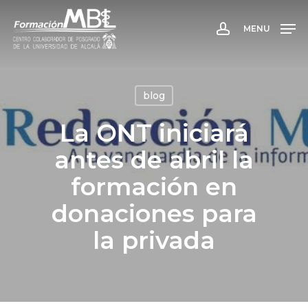
Skip
to
MENU
account
main
content
blog
La ONT iniciará
antes de abril la
formación en
donaciones para
la privada