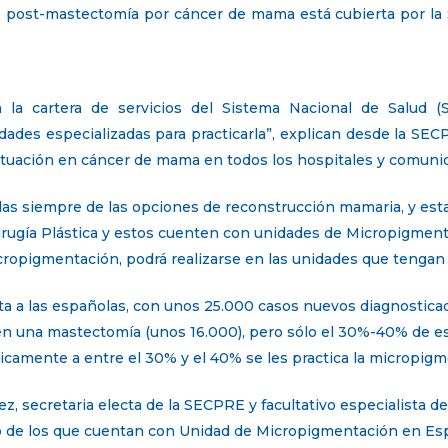
post-mastectomía por cáncer de mama está cubierta por la Se
n la cartera de servicios del Sistema Nacional de Salud (
idades especializadas para practicarla”, explican desde la SEC
actuación en cáncer de mama en todos los hospitales y comun
das siempre de las opciones de reconstrucción mamaria, y esta
irugía Plástica y estos cuenten con unidades de Micropigment
icropigmentación, podrá realizarse en las unidades que tengan e
ta a las españolas, con unos 25.000 casos nuevos diagnostica
n una mastectomía (unos 16.000), pero sólo el 30%-40% de es
nicamente a entre el 30% y el 40% se les practica la micropig
, secretaria electa de la SECPRE y facultativo especialista del
o de los que cuentan con Unidad de Micropigmentación en Es