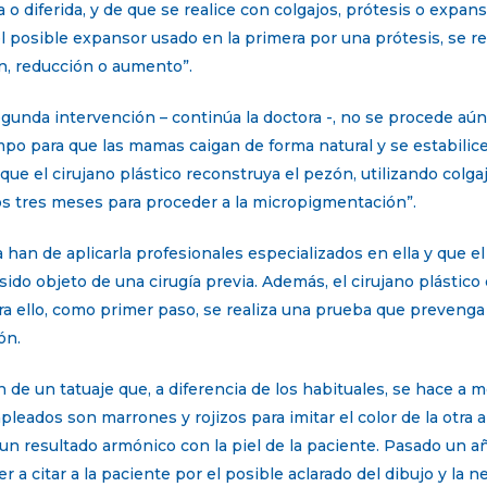
 diferida, y de que se realice con colgajos, prótesis o expans
el posible expansor usado en la primera por una prótesis, se r
n, reducción o aumento”.
egunda intervención – continúa la doctora -, no se procede aún
po para que las mamas caigan de forma natural y se estabilice 
ue el cirujano plástico reconstruya el pezón, utilizando colga
otros tres meses para proceder a la micropigmentación”.
han de aplicarla profesionales especializados en ella y que el
 sido objeto de una cirugía previa. Además, el cirujano plástico
a ello, como primer paso, se realiza una prueba que prevenga
ón.
 de un tatuaje que, a diferencia de los habituales, se hace a 
eados son marrones y rojizos para imitar el color de la otra a
n resultado armónico con la piel de la paciente. Pasado un añ
 a citar a la paciente por el posible aclarado del dibujo y la 