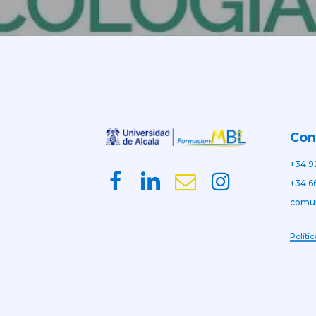
Con
+34 9
+34 6
comu
Políti