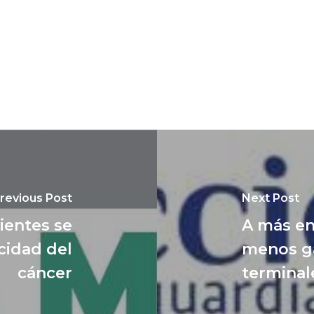
revious Post
Next Post
ientes se
A más en
cidad del
menos ga
cáncer
terminal