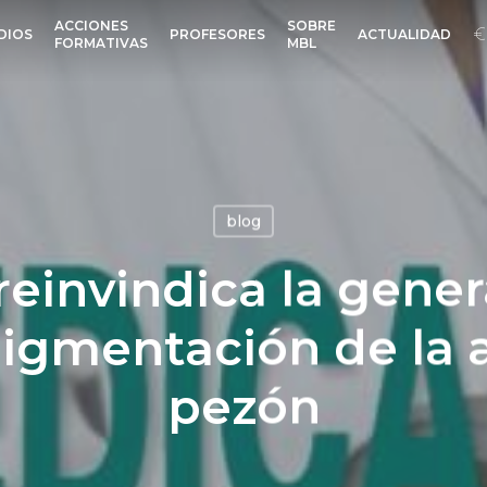
ACCIONES
SOBRE
DIOS
PROFESORES
ACTUALIDAD
FORMATIVAS
MBL
blog
einvindica la gener
igmentación de la a
pezón