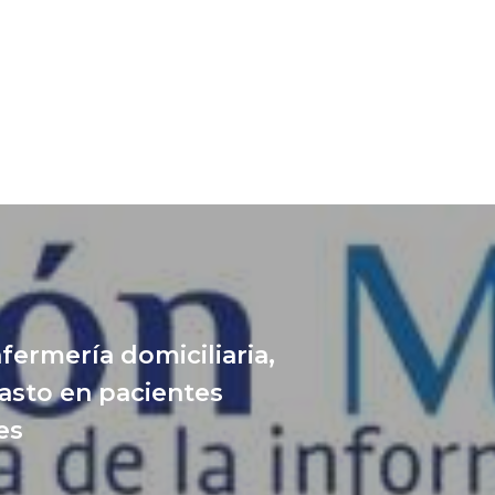
fermería domiciliaria,
sto en pacientes
es