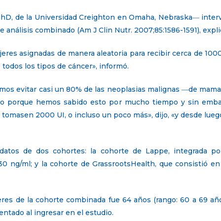
D, de la Universidad Creighton en Omaha, Nebraska― intervi
e análisis combinado (Am J Clin Nutr. 2007;85:1586-1591), expli
res asignadas de manera aleatoria para recibir cerca de 1000
todos los tipos de cáncer», informó.
mos evitar casi un 80% de las neoplasias malignas ―de mama
ho porque hemos sabido esto por mucho tiempo y sin emba
tomasen 2000 UI, o incluso un poco más», dijo, «y desde lue
 datos de dos cohortes: la cohorte de Lappe, integrada p
30 ng/ml; y la cohorte de GrassrootsHealth, que consistió e
res de la cohorte combinada fue 64 años (rango: 60 a 69 año
tado al ingresar en el estudio.