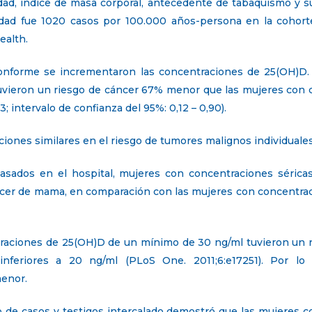
ad, índice de masa corporal, antecedente de tabaquismo y su
 edad fue 1020 casos por 100.000 años-persona en la cohor
ealth.
conforme se incrementaron las concentraciones de 25(OH)D.
vieron un riesgo de cáncer 67% menor que las mujeres con
; intervalo de confianza del 95%: 0,12 – 0,90).
ones similares en el riesgo de tumores malignos individuales,
asados en el hospital, mujeres con concentraciones sérica
ncer de mama, en comparación con las mujeres con concentracio
traciones de 25(OH)D de un mínimo de 30 ng/ml tuvieron u
nferiores a 20 ng/ml (PLoS One. 2011;6:e17251). Por l
menor.
o de casos y testigos intercalado demostró que las mujeres 