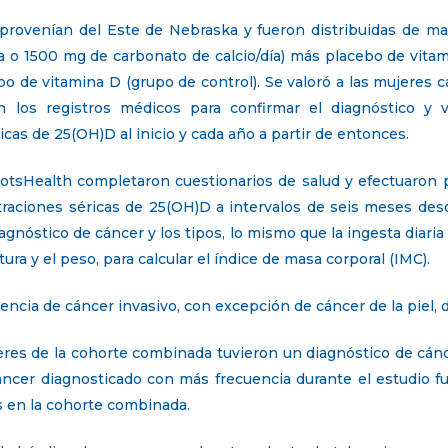
provenían del Este de Nebraska y fueron distribuidas de man
día o 1500 mg de carbonato de calcio/día) más placebo de vita
bo de vitamina D (grupo de control). Se valoró a las mujeres 
n los registros médicos para confirmar el diagnóstico y ve
cas de 25(OH)D al inicio y cada año a partir de entonces.
ootsHealth completaron cuestionarios de salud y efectuaron 
ntraciones séricas de 25(OH)D a intervalos de seis meses de
gnóstico de cáncer y los tipos, lo mismo que la ingesta diari
ra y el peso, para calcular el índice de masa corporal (IMC).
dencia de cáncer invasivo, con excepción de cáncer de la piel,
eres de la cohorte combinada tuvieron un diagnóstico de cánc
cáncer diagnosticado con más frecuencia durante el estudio 
 en la cohorte combinada.