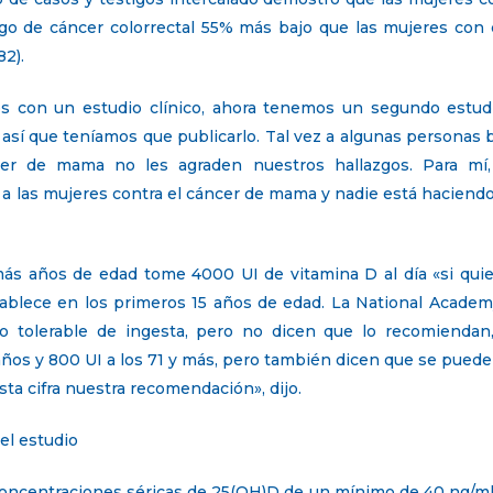
go de cáncer colorrectal 55% más bajo que las mujeres con c
82).
os con un estudio clínico, ahora tenemos un segundo estud
s; así que teníamos que publicarlo. Tal vez a algunas persona
er de mama no les agraden nuestros hallazgos. Para mí,
 las mujeres contra el cáncer de mama y nadie está haciendo a
 años de edad tome 4000 UI de vitamina D al día «si quiere
tablece en los primeros 15 años de edad. La National Academ
 tolerable de ingesta, pero no dicen que lo recomiendan,
ños y 800 UI a los 71 y más, pero también dicen que se pued
a cifra nuestra recomendación», dijo.
del estudio
s concentraciones séricas de 25(OH)D de un mínimo de 40 ng/ml