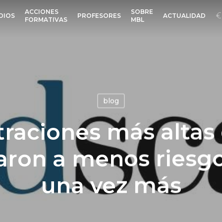
ACCIONES
SOBRE
DIOS
PROFESORES
ACTUALIDAD
FORMATIVAS
MBL
blog
raciones más altas
laron a menos riesgo
una vez más