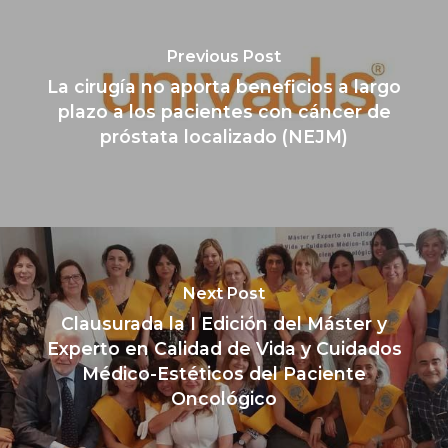
Previous Post
La cirugía no aporta beneficios a largo
plazo a los pacientes con cáncer de
próstata localizado (NEJM)
Next Post
Clausurada la I Edición del Máster y
Experto en Calidad de Vida y Cuidados
Médico-Estéticos del Paciente
Oncológico