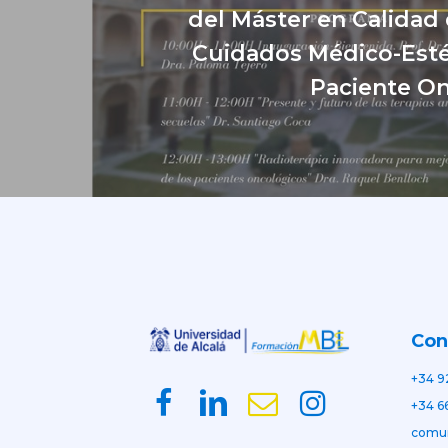
del Máster en Calidad 
Cuidados Médico-Esté
Paciente O
Con
+34 9
+34 6
comu