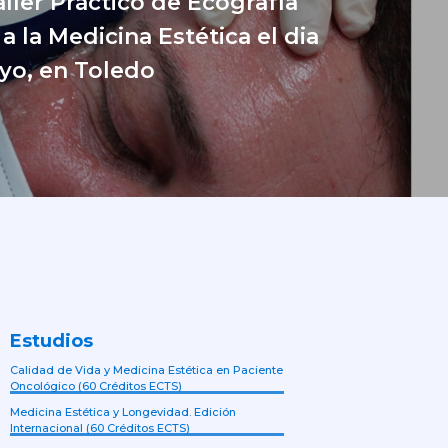
ller Práctico de Ecografía
a la Medicina Estética el dia
yo, en Toledo
Estudios
Calidad de Vida y Medicina Estética en Paciente
Oncológico (60 Créditos ECTS)
Medicina Estética y Longevidad. Edición
Internacional (60 Créditos ECTS)