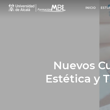
Skip
INICIO
ESTU
to
main
content
Nuevos Cu
Estética y T