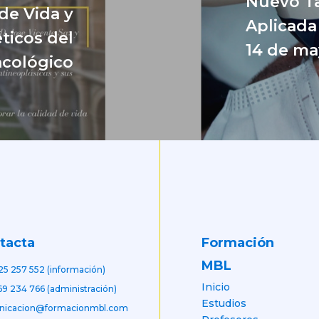
Nuevo Ta
de Vida y
Aplicada 
ticos del
14 de ma
ncológico
Formación
tacta
MBL
25 257 552 (información)
Inicio
69 234 766 (administración)
Estudios
nicacion@formacionmbl.com