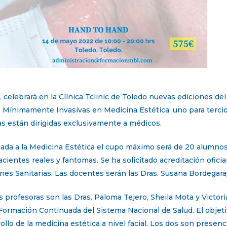
elebrará en la Clínica Tclinic de Toledo nuevas ediciones del 
 Mínimamente Invasivas en Medicina Estética: uno para tercios
odas están dirigidas exclusivamente a médicos.
icada a la Medicina Estética el cupo máximo será de 20 alumnos
cientes reales y fantomas. Se ha solicitado acreditación oficia
es Sanitarias. Las docentes serán las Dras. Susana Bordegaray
s profesoras son las Dras. Paloma Tejero, Sheila Mota y Victor
 Formación Continuada del Sistema Nacional de Salud. El objeti
ollo de la medicina estética a nivel facial. Los dos son presen