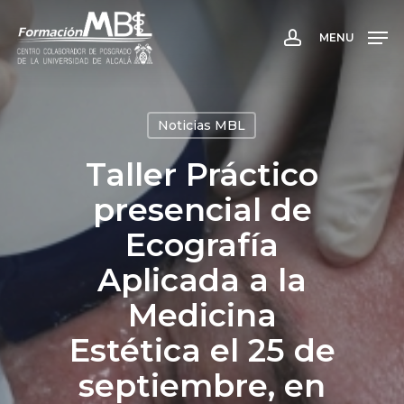
Skip
to
MENU
account
main
content
Noticias MBL
Taller Práctico
presencial de
Ecografía
Aplicada a la
Medicina
Estética el 25 de
septiembre, en