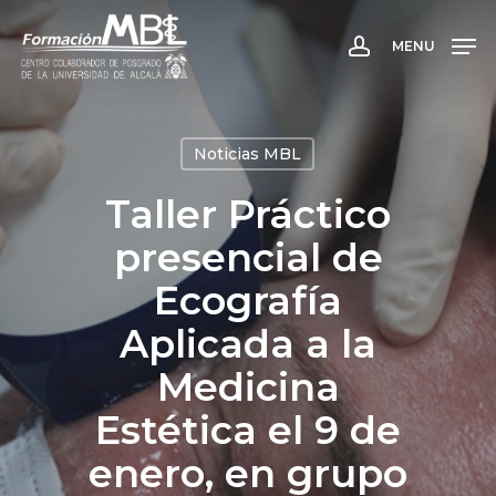
Skip
to
MENU
account
main
content
Noticias MBL
Taller Práctico
presencial de
Ecografía
Aplicada a la
Medicina
Estética el 9 de
enero, en grupo