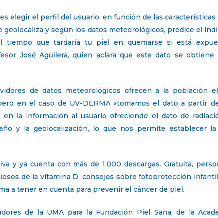
s elegir el perfil del usuario, en función de las características
 te geolocaliza y según los datos meteorológicos, predice el índ
l tiempo que tardaría tu piel en quemarse si está expue
ofesor José Aguilera, quien aclara que este dato se obtiene
idores de datos meteorológicos ofrecen a la población el 
 pero en el caso de UV-DERMA «tomamos el dato a partir de
n la información al usuario ofreciendo el dato de radiac
 año y la geolocalización, lo que nos permite establecer l
a y ya cuenta con más de 1.000 descargas. Gratuita, persona
osos de la vitamina D, consejos sobre fotoprotección infantil
rma a tener en cuenta para prevenir el cáncer de piel.
gadores de la UMA para la Fundación Piel Sana, de la Acad