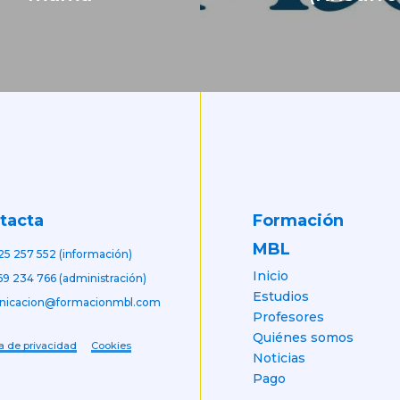
Formación
tacta
MBL
25 257 552 (información)
Inicio
69 234 766 (administración)
Estudios
nicacion@formacionmbl.com
Profesores
Quiénes somos
ca de privacidad
Cookies
Noticias
Pago