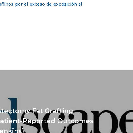
añinos por el exceso de exposición al
tectomy Fat Grafting
Patient-Reported Outcomes
Jenkins)