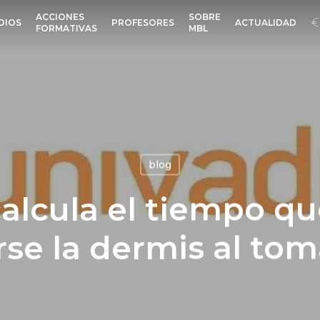
ACCIONES
SOBRE
DIOS
PROFESORES
ACTUALIDAD
FORMATIVAS
MBL
blog
alcula el tiempo qu
e la dermis al toma