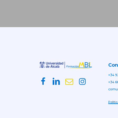
Con
+34 9
+34 6
comu
Políti