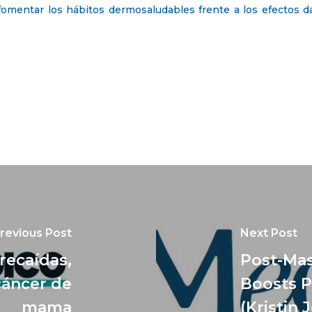
fomentar los hábitos dermosaludables frente a los efectos d
revious Post
Next Post
recaídas,
Post-Mas
cáncer de
Boosts 
mama
(Kristin 