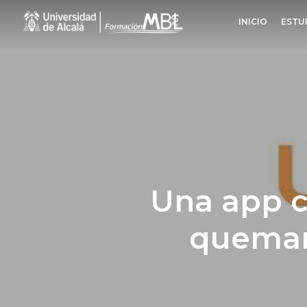
Skip
INICIO
ESTU
to
main
content
Una app c
quemars