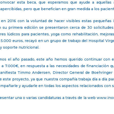
onvocar esta beca, que esperamos que ayude a aquellas 
sapercibidas, pero que benefician en gran medida a los pacien
n 2016 con la voluntad de hacer visibles estas pequeñas in
 En su primera edición se presentaron cerca de 30 solicitude
eres lúdicos para pacientes, yoga como rehabilitación, mejora
e 5.000 euros, recayó en un grupo de trabajo del Hospital Virge
y soporte nutricional.
mos el año pasado, este año hemos querido continuar con es
a a 7.000€, en respuesta a las necesidades de financiación 
anifiesta Timmo Andersen, Director General de Boehringer
 este proyecto, ya que nuestra compañía trabaja día a día par
ompañarle y ayudarle en todas los aspectos relacionados con 
esentar una o varias candidaturas a través de la web www.ino