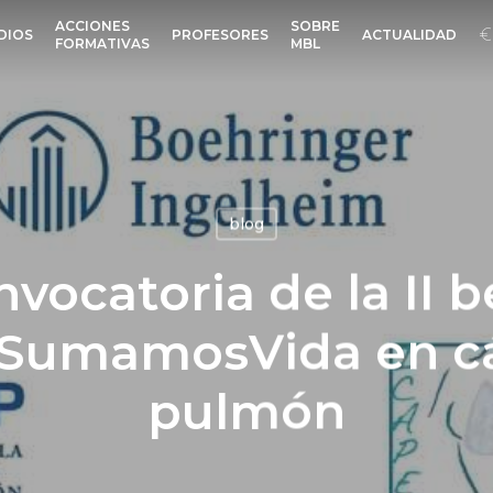
ACCIONES
SOBRE
DIOS
PROFESORES
ACTUALIDAD
FORMATIVAS
MBL
blog
vocatoria de la II 
SumamosVida en c
pulmón