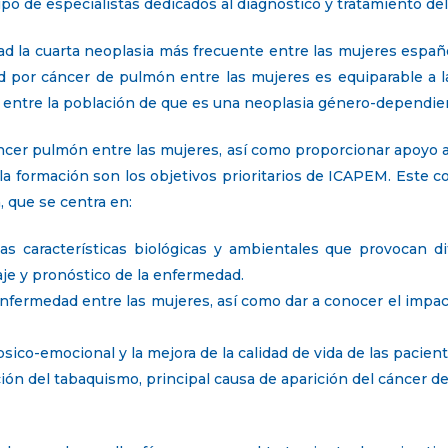
upo de especialistas dedicados al diagnóstico y tratamiento de
dad la cuarta neoplasia más frecuente entre las mujeres españ
ad por cáncer de pulmón entre las mujeres es equiparable a 
 entre la población de que es una neoplasia género-dependien
áncer pulmón entre las mujeres, así como proporcionar apoyo a
 la formación son los objetivos prioritarios de ICAPEM. Este c
, que se centra en:
las características biológicas y ambientales que provocan 
aje y pronóstico de la enfermedad.
enfermedad entre las mujeres, así como dar a conocer el impa
psico-emocional y la mejora de la calidad de vida de las pacie
ón del tabaquismo, principal causa de aparición del cáncer d