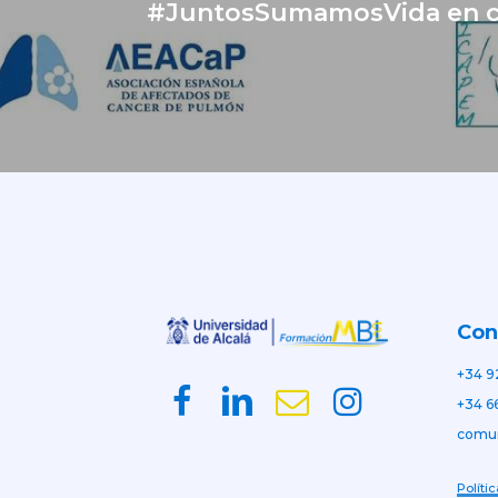
#JuntosSumamosVida en c
Con
+34 9
+34 6
comu
Políti