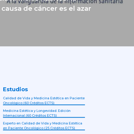
 causa de cáncer es el azar
Estudios
Calidad de Vida y Medicina Estética en Paciente
Oncológico (60 Créditos ECTS)
Medicina Estética y Longevidad. Edición
Internacional (60 Créditos ECTS)
Experto en Calidad de Vida y Medicina Estética
en Paciente Oncológico (25 Créditos ECTS)