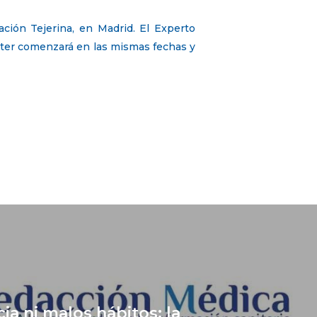
ción Tejerina, en Madrid. El Experto
ster comenzará en las mismas fechas y
ia ni malos hábitos: la