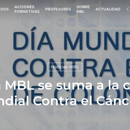
ACCIONES
SOBRE
DIOS
PROFESORES
ACTUALIDAD
FORMATIVAS
MBL
Noticias MBL
 MBL se suma a la c
ndial Contra el Cánc