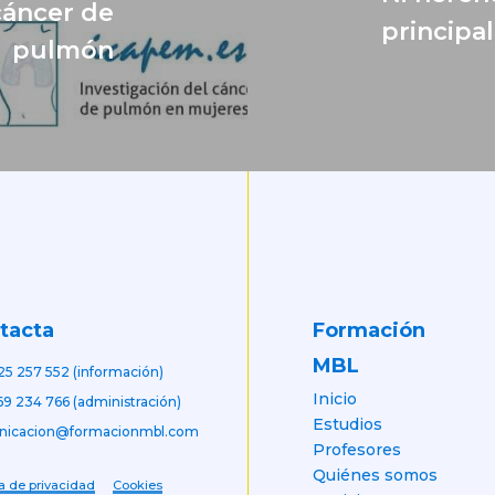
áncer de
principal
pulmón
Formación
tacta
MBL
25 257 552 (información)
Inicio
69 234 766 (administración)
Estudios
nicacion@formacionmbl.com
Profesores
Quiénes somos
ca de privacidad
Cookies