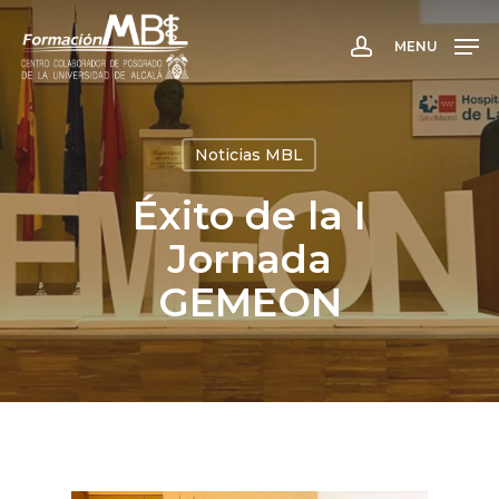
Skip
to
MENU
account
main
content
Noticias MBL
Éxito de la I
Jornada
GEMEON