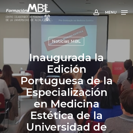
Skip
to
MENU
account
main
content
Noticias MBL
Inaugurada la
Edición
Portuguesa de la
Especialización
en Medicina
Estética de la
Universidad de